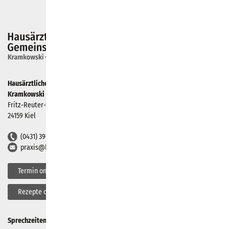
Hausärztliche Gemeinschaftspraxis
Kramkowski + Miklik
Fritz-Reuter-Straße 90
24159 Kiel
(0431) 39021
praxis@kielmed.de
Termin online buchen
Rezepte online bestellen
Sprechzeiten