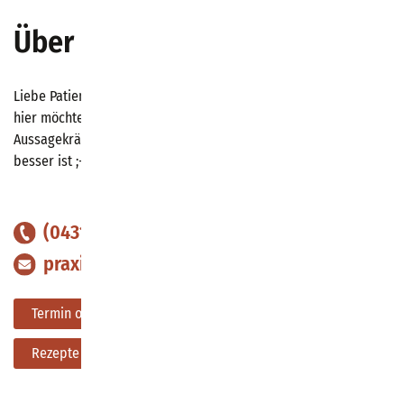
Über uns
Liebe Patientinnen und Patienten,
hier möchten wir uns kurz bei Ihnen vorstellen.
Aussage­kräftige Fotos folgen in Kürze sobald das Wetter
besser ist ;-)
(0431) 39021
praxis@kielmed.de
Termin online buchen
Rezepte online bestellen