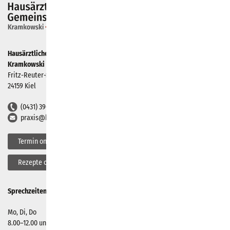
Hausärztliche Gemeinschaftspraxis
Kramkowski + Miklik
Fritz-Reuter-Straße 90
24159 Kiel
(0431) 39021
praxis@kielmed.de
Termin online buchen
Rezepte online bestellen
Sprechzeiten
Mo, Di, Do
8.00–12.00 und 16.00–18.00 Uhr