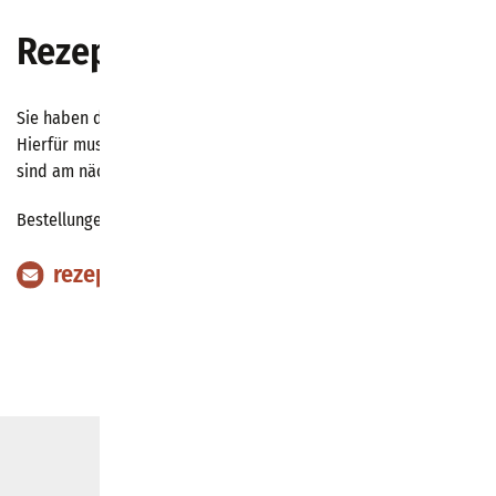
Rezepte online bestellen
Sie haben die Möglichkeit, Rezepte per Mail anzufordern.
Hierfür muss die Karte vorher eingelesen sein. Die Rezepte
sind am nächsten Werktag verfügbar.
Bestellungen bitte an:
rezept@kielmed.de